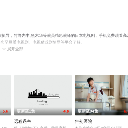
演执导，竹野内丰,黑木华等演员精彩演绎的日本电视剧，手机免费观看高
移步至豆瓣电视剧、电视猫或剧情网等平台了解。
展开全部

5.0
更新至1集
4.0
更新至04集
8.
远程遇害
告别医院