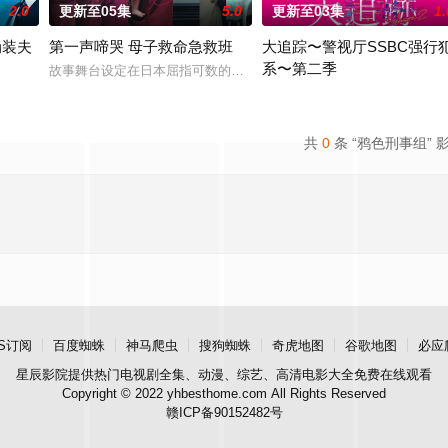
2.0
更新至05集
5.0
更新至03集
1.
伪装夫
第一声啼哭 母子救命急救班
大追踪〜警视厅SSBC强行
系〜第二季
友内新次郎的邀请下加入了钓鱼部。虽然听说这是守护城镇秩序的正义之
故事舞台设定在日本屈指可数的顶级豪华医院“圣菲奥娜医院”。少子
原ひびき同名漫画。讲述了因出轨而背叛妻子的前夫洗心革面，开始重新面对前妻
在第二季中，作为现代刑侦关键
共
0
条 “鸦色刑事组” 
S订阅
百度蜘蛛
神马爬虫
搜狗蜘蛛
奇虎地图
谷歌地图
必应
星辰影院
提供热门电视剧全集、动漫、综艺、高清电影大全免费在线观看
Copyright © 2022 yhbesthome.com All Rights Reserved
赣ICP备90152482号