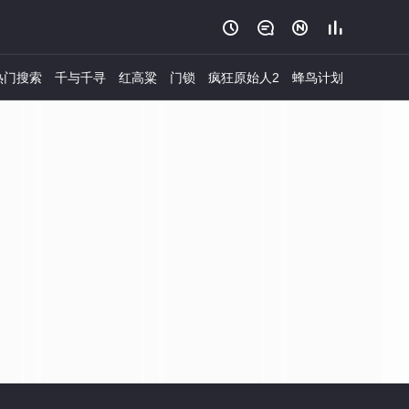




热门搜索
千与千寻
红高粱
门锁
疯狂原始人2
蜂鸟计划