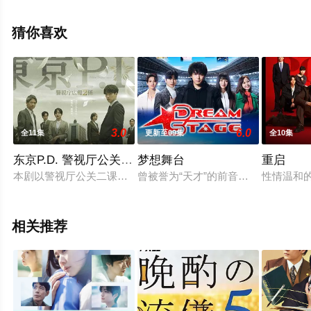
全集就上星辰电影网，更多相关信息可移步至豆瓣电视
剧、电视猫或剧情网等平台了解。
猜你喜欢
3.0
6.0
全11集
更新至09集
全10集
东京P.D. 警视厅公关二课
梦想舞台
重启
本剧以警视厅公关二课为舞台，描绘媒体应对与刑事实务之间的
曾被誉为“天才”的前音乐制作人吾妻
性情温和
相关推荐