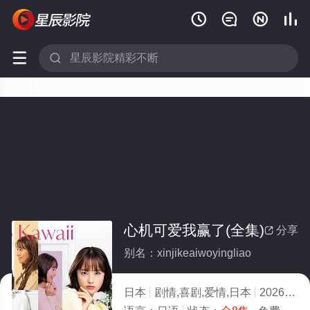






心机可爱我赢了(全集)
分享

别名：xinjikeaiwoyingliao
日本
剧情,喜剧,爱情,日本
2026
7.0