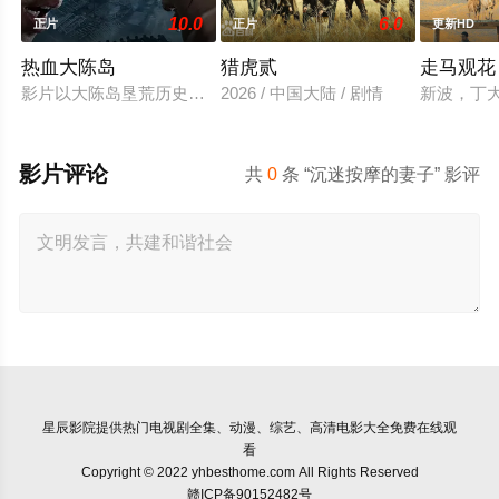
10.0
6.0
正片
正片
更新HD
热血大陈岛
猎虎贰
走马观花
影片以大陈岛垦荒历史为创作底色，在尊重历史真实性的前提下
2026 / 中国大陆 / 剧情
新波，丁
影片评论
共
0
条 “沉迷按摩的妻子” 影评
星辰影院
提供热门电视剧全集、动漫、综艺、高清电影大全免费在线观
看
Copyright © 2022 yhbesthome.com All Rights Reserved
赣ICP备90152482号