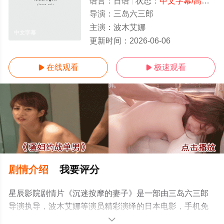
语言：
日语
状态：
中文字幕/高清
- 
导演：
三岛六三郎
主演：
波木艾娜
中文字幕
更新时间：
2026-06-06
在线观看
极速观看


剧情介绍
我要评分
星辰影院剧情片《沉迷按摩的妻子》是一部由三岛六三郎
导演执导，波木艾娜等演员精彩演绎的日本电影，手机免
费观看高清未删减完整版电影大全就上星辰电影网，更多
