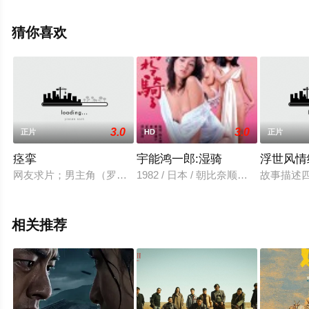
相关信息可移步至豆瓣电影、电视猫或剧情网等平台了
解。
猜你喜欢
3.0
3.0
正片
HD
正片
痉挛
宇能鸿一郎:湿骑
浮世风情
网友求片；男主角（罗伯特;霍夫曼）和他的女友正在散步的一
1982 / 日本 / 朝比奈顺子,夏麗子
故事描述
相关推荐