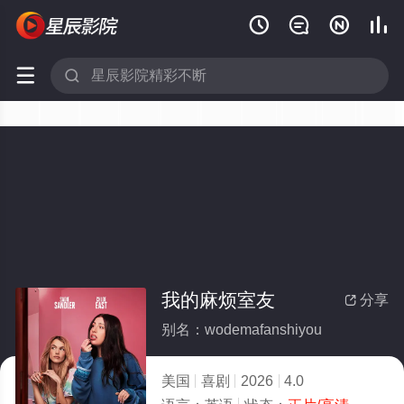






我的麻烦室友
分享

别名：wodemafanshiyou
美国
喜剧
2026
4.0