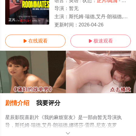
语言：
英语
状态：
正片/高清
- 免费在线观看
导演：
暂无
主演：
斯托姆·瑞德,艾丹·朗福德,娜塔莎·雷昂,尼克·克
正片
更新时间：
2026-04-26
在线观看
极速观看


剧情介绍
我要评分
星辰影院喜剧片《我的麻烦室友》是一部由暂无导演执
导，斯托姆·瑞德,艾丹·朗福德,娜塔莎·雷昂,尼克·克罗
尔,Adam,Sandler,莎蒂·桑德勒,克洛伊·伊斯特,亚历山大·詹
