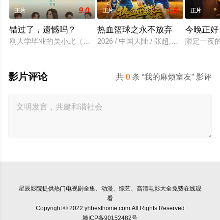
9.0
1.0
正片
正片
正片
错过了，遗憾吗？
热血篮球之永不放弃
今晚正好
刚大学毕业的吴小北（庄达菲 饰）被初恋男友李天昊（周澄奧 
2026 / 中国大陆 / 张超,牛一臣,王志
限定一夜
影片评论
共
0
条 “我的麻烦室友” 影评
星辰影院
提供热门电视剧全集、动漫、综艺、高清电影大全免费在线观
看
Copyright © 2022 yhbesthome.com All Rights Reserved
赣ICP备90152482号