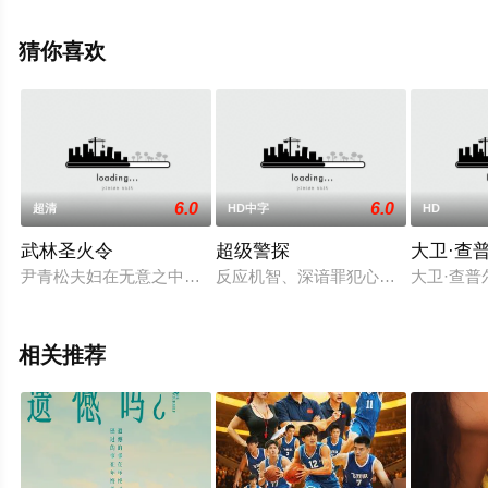
姆森,艾薇·沃尔克,比利·布莱克,莎拉·谢尔曼,本·海涅曼,马丁·
赫利希,艾比·万·李,贝拉·墨
猜你喜欢
菲,Jonathan·Auguste,Annalise·Mishler,Seth·Fuentes,Rebec
等演员精彩演绎的美国电影，手机免费观看高清未删减完
整版电影大全就上星辰电影网，更多相关信息可移步至豆
瓣电影、电视猫或剧情网等平台了解。
6.0
6.0
超清
HD中字
HD
武林圣火令
超级警探
大卫·查
尹青松夫妇在无意之中得到了江湖人士人人垂涎三尺的武林圣火
反应机智、深谙罪犯心理的史考特(艾
大卫·查
相关推荐