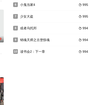
宗误打误撞将身怀特异功能的梦
も。
小鬼当家4
995
6

少女大盗
995
7

或者乌托邦
994
8

0
销魂天师之古堡惊魂
994
9

读书会2：下一章
994
10

有能力给与协助。船上的其他
区中产生的故事，以主角陆泉和孟萌两个年轻人的成长为线索，此中
位上，然后在前排与指挥打架。他被赶出去了。在大厅里，他把一个胖女人推