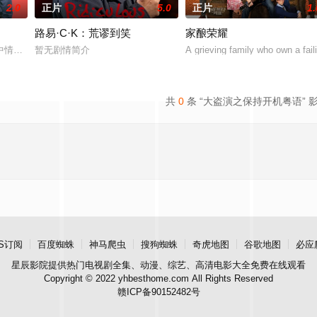
2.0
正片
5.0
正片
1.
路易·C·K：荒谬到笑
家酿荣耀
家和他的电影教授搭档陷入了一场真实的谜案之中。他们开始怀疑他们的邻
中情人的错误电话号码。他和一个焦头烂额的心理学学生联手寻人，却在全校范
暂无剧情简介
A grieving family who own a fail
共
0
条 “大盗演之保持开机粤语” 
S订阅
百度蜘蛛
神马爬虫
搜狗蜘蛛
奇虎地图
谷歌地图
必应
星辰影院
提供热门电视剧全集、动漫、综艺、高清电影大全免费在线观看
Copyright © 2022 yhbesthome.com All Rights Reserved
赣ICP备90152482号