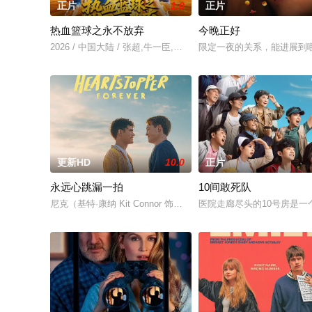
正片
1.0
正片
热血篮球之永不放弃
今晚正好
2026 / 中国大陆 / 张超,牛一臣,王志强,王云鹏,吴长青
限定一夜的关系，能进展到
更新HD
10.0
正片
永远心跳漏一拍
10间敢死队
尼克（基特·康纳 Kit Connor 饰）和查理（乔·洛克 Joe Lo
医院走廊尽头的10号房是