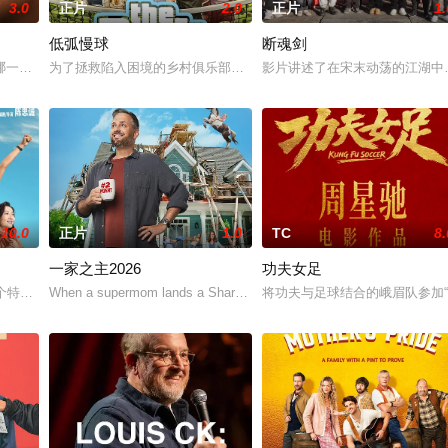
3.0
正片
2.0
正片
1.
低弧慢球
断魂剑
哪一步？ 一段关系从见色起意开始，天亮之前却发现自己真心失守。设计师徐秋
为了拯救陷入困境的乡村俱乐部，并赢得父亲的认同，一名过气职业
影片讲述了在宋末动荡的江湖中
10.0
正片
1.0
TC
8.
一家之主2026
功夫女足
cke 饰）仍然形影不离，但尼克即将离家去上大学
一个特别的存在，别看这里住着的都是重症病人，但却每天欢声笑语热闹非凡。而
When a supermom lands a Shark Tank deal, she switches roles w
将功夫与足球结合的峨眉队参加