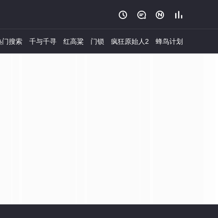




热门搜索
千与千寻
红高粱
门锁
疯狂原始人2
蜂鸟计划