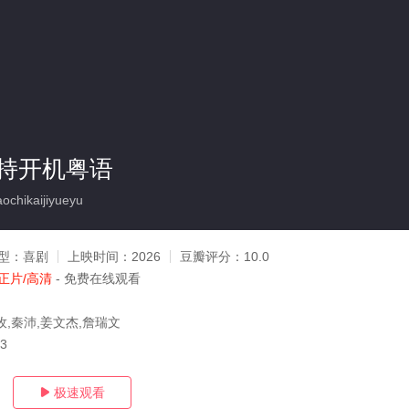
持开机粤语
chikaijiyueyu
型：
喜剧
上映时间：
2026
豆瓣评分：
10.0
正片/高清
- 免费在线观看
孜,秦沛,姜文杰,詹瑞文
13
极速观看
