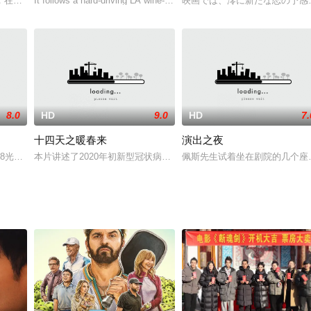
称，考古专家打开秦宣太后芈月的古墓，发现尸身千百年来不腐。普通都市
，在一次大型赌局后离奇失踪。秘赌阁阁主青魇命手下黑宗寻找叶天玄，结果黑
It follows a hard-driving LA wine-company executive who trave
映画では、澪に新たな恋の予感
8.0
HD
9.0
HD
7.
十四天之暖春来
演出之夜
房东赶出门外的午夜，有了一次神奇的经历，遇到了自称天神的眼镜男，让
8光年的飞船“黑星球号”发生了故障，指挥官死亡，因为太远地球基地已经没
本片讲述了2020年初新型冠状病毒爆发期间因疫情被隔离的一个小
佩斯先生试着坐在剧院的几个座