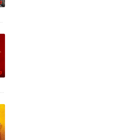
0
（马思纯 饰）意外邂逅了作
网球选手被迫打破神圣誓言，做出难以想象之举：转战匹克球。
，断魂剑的争夺引发了一场致命的风暴。厌烦了峨眉派清规的楚天娇借助给师
0
故事就从章小兵（蒋龙 饰）
“至尊无敌杯”，本身不被看好的她们，在队长双双、前锋钰珑以及师叔公徐风