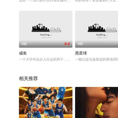
这是一个现代都市女白领穿越回秦朝的喜剧爱情故事。新闻报道
电影讲述了新晋赌霸叶天玄
HD
6.0
HD
咸鱼
黑星球
一个大学毕业步入社会的男子，受尽身边人的打击和白眼。在被
一艘以超光速推进的离地球5
相关推荐