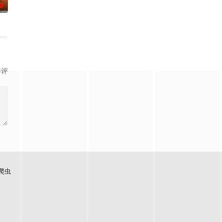
0
围内引发了混乱和疯狂。这次经
ing pub have their lives chan
影评
爬虫