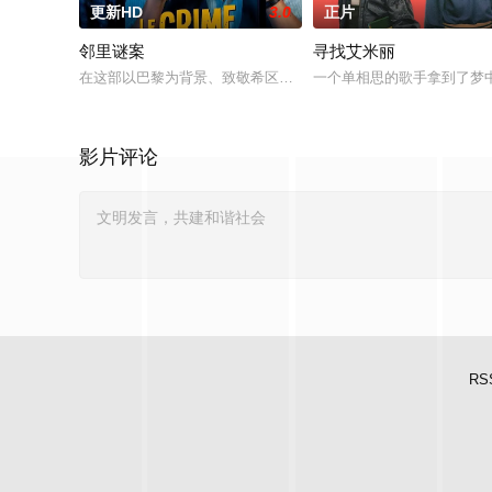
更新HD
3.0
正片
邻里谜案
寻找艾米丽
在这部以巴黎为背景、致敬希区柯克的影片中，一位犯罪小说作
一个单相思的歌手拿到了梦
影片评论
RS