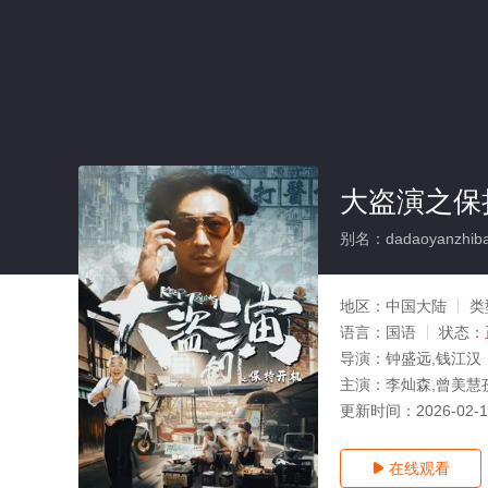
大盗演之保
别名：dadaoyanzhibao
地区：
中国大陆
类
语言：
国语
状态：
导演：
钟盛远,钱江汉
主演：
李灿森,曾美慧
更新时间：
2026-02-
在线观看
