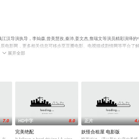
江汉导演执导，李灿森,曾美慧孜,秦沛,姜文杰,詹瑞文等演员精彩演绎的
星辰电影网，更多相关信息可移步至豆瓣电影、电视猫或剧情网等平台了
展开全部

7.0
HD中字
8.0
正片
4.
完美绝配
妖怪合租屋 电影版