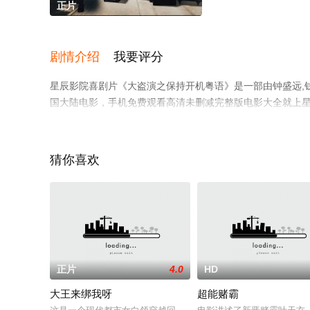
正片
剧情介绍
我要评分
星辰影院喜剧片《大盗演之保持开机粤语》是一部由钟盛远,钱
国大陆电影，手机免费观看高清未删减完整版电影大全就上
猜你喜欢
正片
4.0
HD
大王来绑我呀
超能赌霸