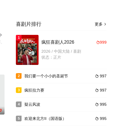
喜剧片排行
更多

中
1
解。
疯狂喜剧人2026
999

2026 / 中国大陆 / 喜剧
状态：正片
我们要一个小小的圣诞节
997
2

疯狂拉力赛
997
3

疑云风波
995
4

0
欢迎来北方II（国语版）
995
5
